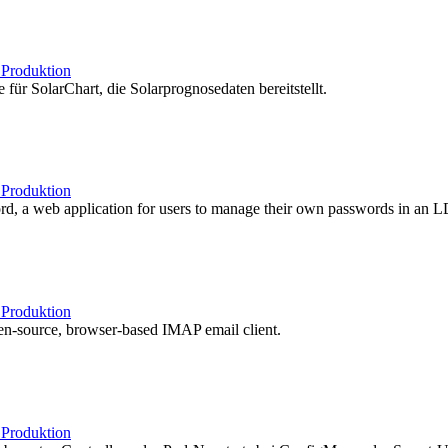
b
Produktion
 für SolarChart, die Solarprognosedaten bereitstellt.
b
Produktion
d, a web application for users to manage their own passwords in an L
b
Produktion
n-source, browser-based IMAP email client.
b
Produktion