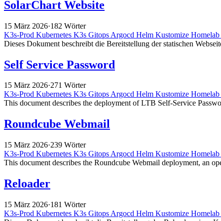
SolarChart Website
15 März 2026
·
182 Wörter
K3s-Prod
Kubernetes
K3s
Gitops
Argocd
Helm
Kustomize
Homela
Dieses Dokument beschreibt die Bereitstellung der statischen Webseite
Self Service Password
15 März 2026
·
271 Wörter
K3s-Prod
Kubernetes
K3s
Gitops
Argocd
Helm
Kustomize
Homela
This document describes the deployment of LTB Self-Service Passwor
Roundcube Webmail
15 März 2026
·
239 Wörter
K3s-Prod
Kubernetes
K3s
Gitops
Argocd
Helm
Kustomize
Homela
This document describes the Roundcube Webmail deployment, an ope
Reloader
15 März 2026
·
181 Wörter
K3s-Prod
Kubernetes
K3s
Gitops
Argocd
Helm
Kustomize
Homela