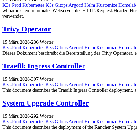
K3s-Prod
Kubernetes
K3s
Gitops
Argocd
Helm
Kustomize
Homela
whoami ist ein minimaler Webserver, der HTTP-Request-Header, Hos
verwendet.
Trivy Operator
15 März 2026
·
236 Wörter
K3s-Prod
Kubernetes
K3s
Gitops
Argocd
Helm
Kustomize
Homela
Dieses Dokument beschreibt die Bereitstellung des Trivy Operators, ei
Traefik Ingress Controller
15 März 2026
·
307 Wörter
K3s-Prod
Kubernetes
K3s
Gitops
Argocd
Helm
Kustomize
Homela
This document describes the Traefik Ingress Controller deployment, 
System Upgrade Controller
15 März 2026
·
292 Wörter
K3s-Prod
Kubernetes
K3s
Gitops
Argocd
Helm
Kustomize
Homela
This document describes the deployment of the Rancher System Upgrad