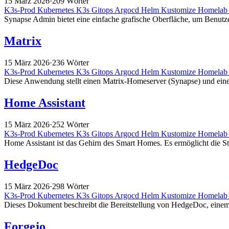
15 März 2026
·
209 Wörter
K3s-Prod
Kubernetes
K3s
Gitops
Argocd
Helm
Kustomize
Homela
Synapse Admin bietet eine einfache grafische Oberfläche, um Benu
Matrix
15 März 2026
·
236 Wörter
K3s-Prod
Kubernetes
K3s
Gitops
Argocd
Helm
Kustomize
Homela
Diese Anwendung stellt einen Matrix-Homeserver (Synapse) und einen
Home Assistant
15 März 2026
·
252 Wörter
K3s-Prod
Kubernetes
K3s
Gitops
Argocd
Helm
Kustomize
Homela
Home Assistant ist das Gehirn des Smart Homes. Es ermöglicht die Ste
HedgeDoc
15 März 2026
·
298 Wörter
K3s-Prod
Kubernetes
K3s
Gitops
Argocd
Helm
Kustomize
Homela
Dieses Dokument beschreibt die Bereitstellung von HedgeDoc, eine
Forgejo