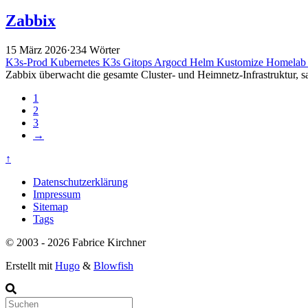
Zabbix
15 März 2026
·
234 Wörter
K3s-Prod
Kubernetes
K3s
Gitops
Argocd
Helm
Kustomize
Homela
Zabbix überwacht die gesamte Cluster- und Heimnetz-Infrastruktur, 
1
2
3
→
↑
Datenschutzerklärung
Impressum
Sitemap
Tags
© 2003 - 2026 Fabrice Kirchner
Erstellt mit
Hugo
&
Blowfish