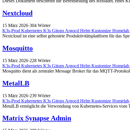
Dieses Dokument beschreibt die Bereitstellung des Reloader, eines K
Nextcloud
15 März 2026
·
304 Wörter
K3s-Prod
Kubernetes
K3s
Gitops
Argocd
Helm
Kustomize
Homela
Nextcloud ist eine selbst gehostete Produktivitätsplattform für das
Mosquitto
15 März 2026
·
228 Wörter
K3s-Prod
Kubernetes
K3s
Gitops
Argocd
Helm
Kustomize
Homela
Mosquitto dient als zentraler Message Broker für das MQTT-Protok
MetalLB
15 März 2026
·
239 Wörter
K3s-Prod
Kubernetes
K3s
Gitops
Argocd
Helm
Kustomize
Homela
MetalLB ermöglicht die Verwendung von Kubernetes-Services vom Typ 
Matrix Synapse Admin