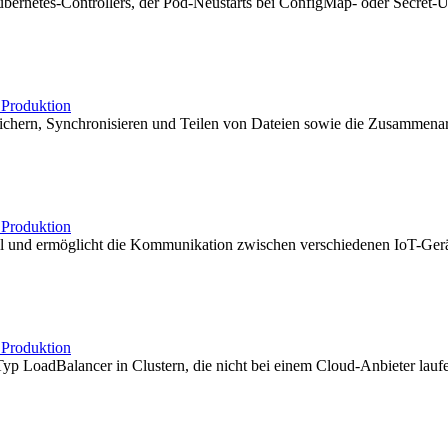
ubernetes-Controllers, der Pod-Neustarts bei ConfigMap- oder Secret-Up
b
Produktion
 Speichern, Synchronisieren und Teilen von Dateien sowie die Zusammena
b
Produktion
oll und ermöglicht die Kommunikation zwischen verschiedenen IoT-Ge
b
Produktion
LoadBalancer in Clustern, die nicht bei einem Cloud-Anbieter laufen