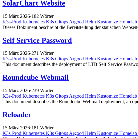
SolarChart Website
15 März 2026
·
182 Wörter
K3s-Prod
Kubernetes
K3s
Gitops
Argocd
Helm
Kustomize
Homela
Dieses Dokument beschreibt die Bereitstellung der statischen Webseite
Self Service Password
15 März 2026
·
271 Wörter
K3s-Prod
Kubernetes
K3s
Gitops
Argocd
Helm
Kustomize
Homela
This document describes the deployment of LTB Self-Service Passwor
Roundcube Webmail
15 März 2026
·
239 Wörter
K3s-Prod
Kubernetes
K3s
Gitops
Argocd
Helm
Kustomize
Homela
This document describes the Roundcube Webmail deployment, an ope
Reloader
15 März 2026
·
181 Wörter
K3s-Prod
Kubernetes
K3s
Gitops
Argocd
Helm
Kustomize
Homela