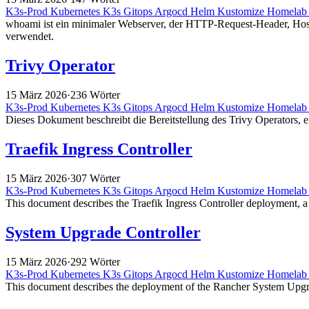
K3s-Prod
Kubernetes
K3s
Gitops
Argocd
Helm
Kustomize
Homela
whoami ist ein minimaler Webserver, der HTTP-Request-Header, Hos
verwendet.
Trivy Operator
15 März 2026
·
236 Wörter
K3s-Prod
Kubernetes
K3s
Gitops
Argocd
Helm
Kustomize
Homela
Dieses Dokument beschreibt die Bereitstellung des Trivy Operators, ei
Traefik Ingress Controller
15 März 2026
·
307 Wörter
K3s-Prod
Kubernetes
K3s
Gitops
Argocd
Helm
Kustomize
Homela
This document describes the Traefik Ingress Controller deployment, 
System Upgrade Controller
15 März 2026
·
292 Wörter
K3s-Prod
Kubernetes
K3s
Gitops
Argocd
Helm
Kustomize
Homela
This document describes the deployment of the Rancher System Upgrad