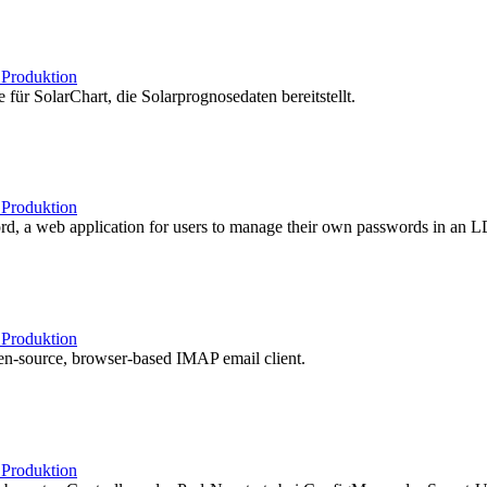
b
Produktion
 für SolarChart, die Solarprognosedaten bereitstellt.
b
Produktion
d, a web application for users to manage their own passwords in an L
b
Produktion
n-source, browser-based IMAP email client.
b
Produktion