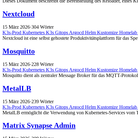
Dieses Dokument beschreibt die Bereitstellung des Reloader, eines K
Nextcloud
15 März 2026
·
304 Wörter
K3s-Prod
Kubernetes
K3s
Gitops
Argocd
Helm
Kustomize
Homela
Nextcloud ist eine selbst gehostete Produktivitätsplattform für das
Mosquitto
15 März 2026
·
228 Wörter
K3s-Prod
Kubernetes
K3s
Gitops
Argocd
Helm
Kustomize
Homela
Mosquitto dient als zentraler Message Broker für das MQTT-Protok
MetalLB
15 März 2026
·
239 Wörter
K3s-Prod
Kubernetes
K3s
Gitops
Argocd
Helm
Kustomize
Homela
MetalLB ermöglicht die Verwendung von Kubernetes-Services vom Typ 
Matrix Synapse Admin