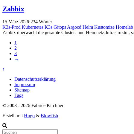
Zabbix
15 März 2026
·
234 Wörter
K3s-Prod
Kubernetes
K3s
Gitops
Argocd
Helm
Kustomize
Homela
Zabbix überwacht die gesamte Cluster- und Heimnetz-Infrastruktur, 
1
2
3
→
↑
Datenschutzerklärung
Impressum
Sitemap
Tags
© 2003 - 2026 Fabrice Kirchner
Erstellt mit
Hugo
&
Blowfish