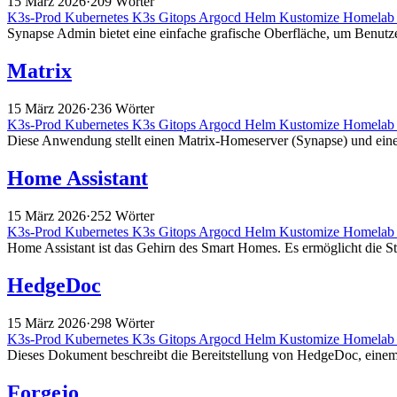
15 März 2026
·
209 Wörter
K3s-Prod
Kubernetes
K3s
Gitops
Argocd
Helm
Kustomize
Homela
Synapse Admin bietet eine einfache grafische Oberfläche, um Benu
Matrix
15 März 2026
·
236 Wörter
K3s-Prod
Kubernetes
K3s
Gitops
Argocd
Helm
Kustomize
Homela
Diese Anwendung stellt einen Matrix-Homeserver (Synapse) und einen
Home Assistant
15 März 2026
·
252 Wörter
K3s-Prod
Kubernetes
K3s
Gitops
Argocd
Helm
Kustomize
Homela
Home Assistant ist das Gehirn des Smart Homes. Es ermöglicht die Ste
HedgeDoc
15 März 2026
·
298 Wörter
K3s-Prod
Kubernetes
K3s
Gitops
Argocd
Helm
Kustomize
Homela
Dieses Dokument beschreibt die Bereitstellung von HedgeDoc, eine
Forgejo