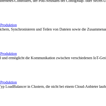
ubernetes-Controllers, der Pod-Neustarts bei ConfigMap- oder Secret-Up
b
Produktion
 Speichern, Synchronisieren und Teilen von Dateien sowie die Zusammena
b
Produktion
oll und ermöglicht die Kommunikation zwischen verschiedenen IoT-Ge
b
Produktion
LoadBalancer in Clustern, die nicht bei einem Cloud-Anbieter laufen